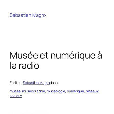
Skip
to
Sebastien Magro
content
Musée et numérique à
la radio
Écrit par
Sébastien Magro
dans
musée
, 
muséographie
, 
muséologie
, 
numérique
, 
réseaux
sociaux