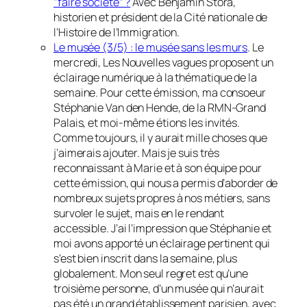
“faire société” ?
Avec Benjamin Stora,
historien et président de la Cité nationale de
l’Histoire de l’Immigration.
Le musée (3/5) : le musée sans les murs
. Le
mercredi, Les Nouvelles vagues proposent un
éclairage numérique à la thématique de la
semaine. Pour cette émission, ma consoeur
Stéphanie Van den Hende, de la RMN-Grand
Palais, et moi-même étions les invités.
Comme toujours, il y aurait mille choses que
j’aimerais ajouter. Mais je suis très
reconnaissant à Marie et à son équipe pour
cette émission, qui nous a permis d’aborder de
nombreux sujets propres à nos métiers, sans
survoler le sujet, mais en le rendant
accessible. J’ai l’impression que Stéphanie et
moi avons apporté un éclairage pertinent qui
s’est bien inscrit dans la semaine, plus
globalement. Mon seul regret est qu’une
troisième personne, d’un musée qui n’aurait
pas été un grand établissement parisien, avec