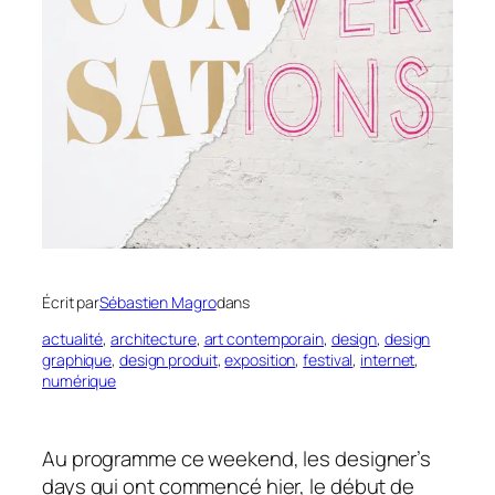
Écrit par
Sébastien Magro
dans
actualité
, 
architecture
, 
art contemporain
, 
design
, 
design
graphique
, 
design produit
, 
exposition
, 
festival
, 
internet
, 
numérique
Au programme ce weekend, les designer’s
days qui ont commencé hier, le début de