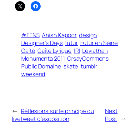
#FENS
Anish Kapoor
design
Designer’s Days
futur
Futur en Seine
Gaîté
Gaîté Lyrique
IRI
Léviathan
Monumenta 2011
OrsayCommons
Public Domaine
skate
tumblr
weekend
←
Réflexions sur le principe du
Next
livetweet d’exposition
Post
→