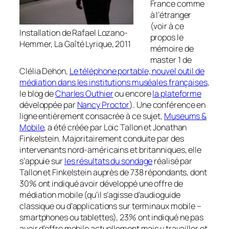
France comme
à l’étranger
(voir à ce
Installation de Rafael Lozano-
propos le
Hemmer, La Gaîté Lyrique, 2011
mémoire de
master 1 de
Clélia Dehon,
Le téléphone portable, nouvel outil de
médiation dans les institutions muséales françaises
,
le blog de
Charles Outhier
ou encore
la plateforme
développée par
Nancy Proctor
). Une conférence en
ligne entièrement consacrée à ce sujet,
Museums &
Mobile
, a été créée par Loic Tallon et Jonathan
Finkelstein. Majoritairement conduite par des
intervenants nord-américains et britanniques, elle
s’appuie sur
les résultats du sondage
réalisé par
Tallon et Finkelstein auprès de 738 répondants, dont
30% ont indiqué avoir développé une offre de
médiation mobile (qu’il s’agisse d’audioguide
classique ou d’applications sur terminaux mobile –
smartphones ou tablettes), 23% ont indiqué ne pas
avoir d’offre mobile actuellement mais y travailler et