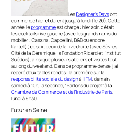
Les
Designer’s Days
ont
commencé hier et durent jusqu’à lundi (le 20). Cette
année, le
programme
est chargé : hier soir, c’était
les cocktails rive gauche (avec les grands noms du
mobilier : Cassina, Cappellini, B&B ou encore
Kartell) ; ce soir, ceux de la rive droite (avec Sèvres
Cité de la Céramique, la Fondation Ricard et l’Institut
Suédois), ainsi que plusieurs ateliers et visites tout
au long du weekend. Dans ce programme dense, j’ai
repéré deux tables rondes : la première sur la
responsabilité sociale du design
à l’
IFM
, demain
samedi à 10h, la seconde, “Parlons du projet” à la
Chambre de Commerce et de l’Industrie de Paris
,
lundi à 9h30.
Futur en Seine