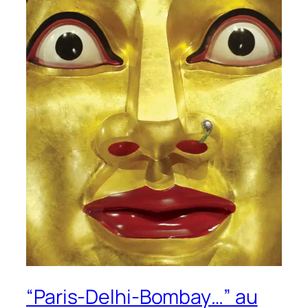
“Paris-Delhi-Bombay…” au