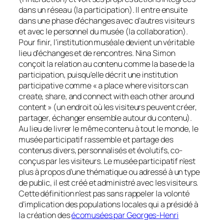
dans un réseau (la participation). Il entre ensuite
dans une phase d’échanges avec d’autres visiteurs
et avec le personnel du musée (la collaboration).
Pour finir, l’institution muséale devient un véritable
lieu d’échanges et de rencontres. Nina Simon
conçoit la relation au contenu comme la base de la
participation, puisqu’elle décrit une institution
participative comme
« a place where visitors can
create, share, and connect with each other around
content »
(un endroit où les visiteurs peuvent créer,
partager, échanger ensemble autour du contenu).
Au lieu de livrer le même contenu à tout le monde, le
musée participatif rassemble et partage des
contenus divers, personnalisés et évolutifs, co-
conçus par les visiteurs. Le musée participatif n’est
plus à propos d’une thématique ou adressé à un type
de public, il est créé et administré avec les visiteurs.
Cette définition n’est pas sans rappeler la volonté
d’implication des populations locales qui a présidé à
la création des
écomusées par Georges-Henri