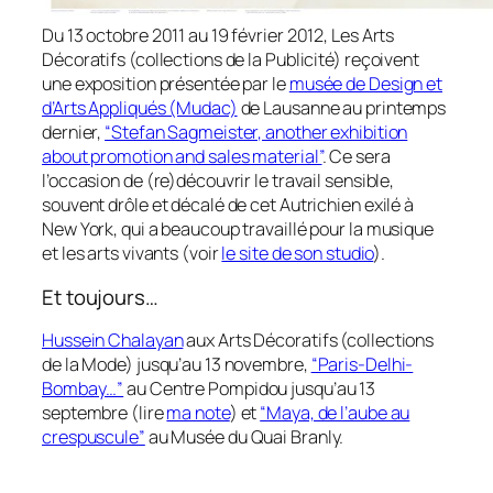
Du 13 octobre 2011 au 19 février 2012, Les Arts
Décoratifs (collections de la Publicité) reçoivent
une exposition présentée par le
musée de Design et
d’Arts Appliqués (Mudac)
de Lausanne au printemps
dernier,
“Stefan Sagmeister, another exhibition
about promotion and sales material”
. Ce sera
l’occasion de (re)découvrir le travail sensible,
souvent drôle et décalé de cet Autrichien exilé à
New York, qui a beaucoup travaillé pour la musique
et les arts vivants (voir
le site de son studio
).
Et toujours…
Hussein Chalayan
aux Arts Décoratifs (collections
de la Mode) jusqu’au 13 novembre,
“Paris-Delhi-
Bombay…”
au Centre Pompidou jusqu’au 13
septembre (lire
ma note
) et
“Maya, de l’aube au
crespuscule”
au Musée du Quai Branly.