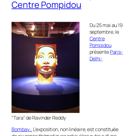
Centre Pompidou
Du 25 mai au 19
septembre, le
Centre
Pompidou
présente
Paris-
Delhi-
"Tara" de Ravinder Reddy
Bombay…
L’exposition, non linéaire, est constituée