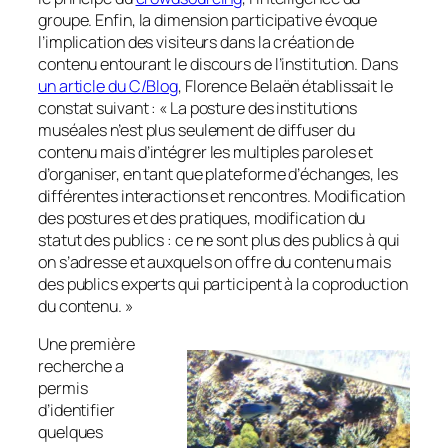
groupe. Enfin, la dimension participative évoque
l’implication des visiteurs dans la création de
contenu entourant le discours de l’institution. Dans
un article du C/Blog
, Florence Belaën établissait le
constat suivant : « La posture des institutions
muséales n’est plus seulement de diffuser du
contenu mais d’intégrer les multiples paroles et
d’organiser, en tant que plateforme d’échanges, les
différentes interactions et rencontres. Modification
des postures et des pratiques, modification du
statut des publics : ce ne sont plus des publics à qui
on s’adresse et auxquels on offre du contenu mais
des publics experts qui participent à la coproduction
du contenu. »
Une première
recherche a
permis
d’identifier
quelques