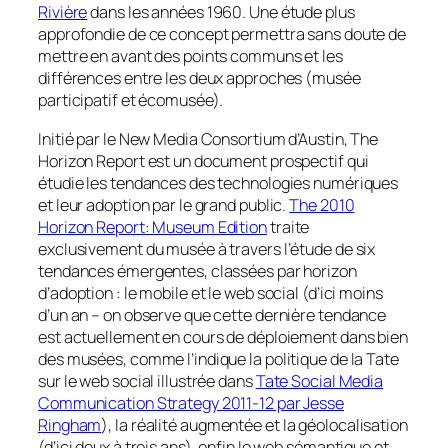
Rivière
dans les années 1960. Une étude plus
approfondie de ce concept permettra sans doute de
mettre en avant des points communs et les
différences entre les deux approches (musée
participatif et écomusée).
Initié par le New Media Consortium d’Austin, The
Horizon Report est un document prospectif qui
étudie les tendances des technologies numériques
et leur adoption par le grand public.
The 2010
Horizon Report: Museum Edition
traite
exclusivement du musée à travers l’étude de six
tendances émergentes, classées par horizon
d’adoption : le mobile et le web social (d’ici moins
d’un an – on observe que cette dernière tendance
est actuellement en cours de déploiement dans bien
des musées, comme l’indique la politique de la Tate
sur le web social illustrée dans
Tate Social Media
Communication Strategy 2011-12 par Jesse
Ringham
), la réalité augmentée et la géolocalisation
(d’ici deux à trois ans), enfin le web sémantique et