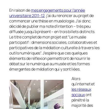
En raison de
mes engagements pour l’année
universitaire 2011-12
, j’ai du renoncer au projet de
commencer une thèse en muséologie. J’ai donc
décidé de publier ma note d’intention – très peu
diffusée jusqu’à présent – en trois billets distincts.
Le titre complet de mon projet est “Le musée
participatif : dimensions sociales, collaboratives et
participatives de la médiation culturelle à travers les
outils numériques”. J’espère que ces quelques
éléments de réflexion permettront de nourrir le
débat sur le numérique au musée et les formes
émergentes de médiation qui y sont liées.
Alors
qu’internet et
les réseaux
sociaux
ont
pénétré la
majorité des