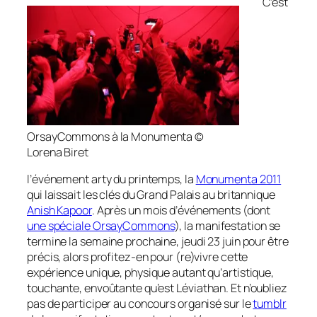
C’est
OrsayCommons à la Monumenta ©
Lorena Biret
l’événement arty du printemps, la
Monumenta 2011
qui laissait les clés du Grand Palais au britannique
Anish Kapoor
. Après un mois d’événements (dont
une spéciale OrsayCommons
), la manifestation se
termine la semaine prochaine, jeudi 23 juin pour être
précis, alors profitez-en pour (re)vivre cette
expérience unique, physique autant qu’artistique,
touchante, envoûtante qu’est
Léviathan
. Et n’oubliez
pas de participer au concours organisé sur le
tumblr