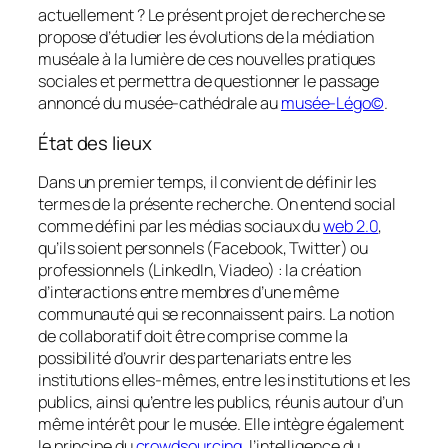
actuellement ? Le présent projet de recherche se
propose d’étudier les évolutions de la médiation
muséale à la lumière de ces nouvelles pratiques
sociales et permettra de questionner le passage
annoncé du musée-cathédrale au
musée-Légo©
.
État des lieux
Dans un premier temps, il convient de définir les
termes de la présente recherche. On entend
social
comme défini par les médias sociaux du
web 2.0
,
qu’ils soient personnels (Facebook, Twitter) ou
professionnels (LinkedIn, Viadeo) : la création
d’interactions entre membres d’une même
communauté qui se reconnaissent pairs. La notion
de
collaboratif
doit être comprise comme la
possibilité d’ouvrir des partenariats entre les
institutions elles-mêmes, entre les institutions et les
publics, ainsi qu’entre les publics, réunis autour d’un
même intérêt pour le musée. Elle intègre également
le principe du
crowdsourcing
, l’intelligence du