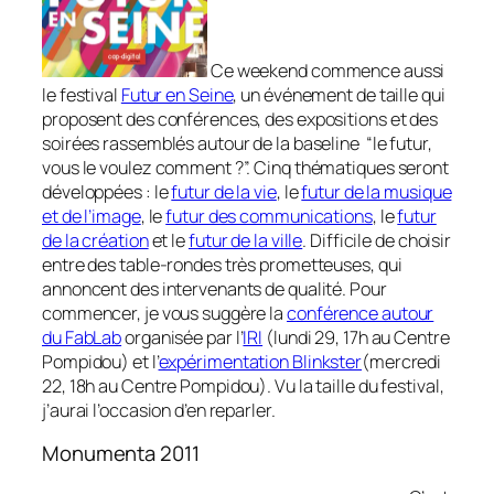
Ce weekend commence aussi
le festival
Futur en Seine
, un événement de taille qui
proposent des conférences, des expositions et des
soirées rassemblés autour de la baseline “le futur,
vous le voulez comment ?”. Cinq thématiques seront
développées : le
futur de la vie
, le
futur de la musique
et de l’image
, le
futur des communications
, le
futur
de la création
et le
futur de la ville
. Difficile de choisir
entre des table-rondes très prometteuses, qui
annoncent des intervenants de qualité. Pour
commencer, je vous suggère la
conférence autour
du FabLab
organisée par l’
IRI
(lundi 29, 17h au Centre
Pompidou) et l’
expérimentation Blinkster
(mercredi
22, 18h au Centre Pompidou). Vu la taille du festival,
j’aurai l’occasion d’en reparler.
Monumenta 2011