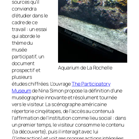
sources qu’il
conviendra
d’étudier dans le
cadre de ce
travail : un essai
qui aborde le
thème du
musée
participatif, un
document
Aquarium de La Rochelle
prospectif et
plusieurs
études chiffrées. L’ouvrage
The Participatory
Museum
de Nina Simon propose la définition d’une
muséographie innovante et résolument tournée
vers le visiteur. La scénographe américaine
répertorie cinq étapes, de l’accès au contenu à
l’affirmation de l’institution comme lieu social : dans
un premier temps, le visiteur consomme le contenu
(la découverte), puis il interagit avec lui
(l’interaction) et voit ses propres actions intégrées