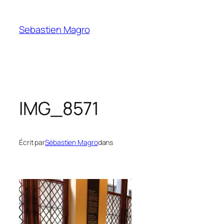
Skip
to
Sebastien Magro
content
IMG_8571
Écrit par
Sébastien Magro
dans