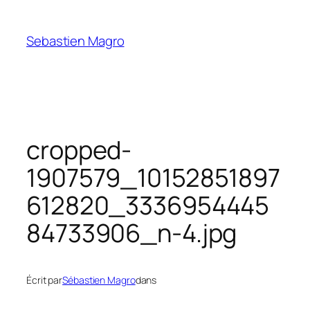
Skip
to
Sebastien Magro
content
cropped-
1907579_10152851897
612820_3336954445
84733906_n-4.jpg
Écrit par
Sébastien Magro
dans