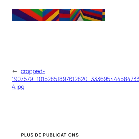
←
cropped-
1907579_10152851897612820_33369544458473
4.jpg
PLUS DE PUBLICATIONS