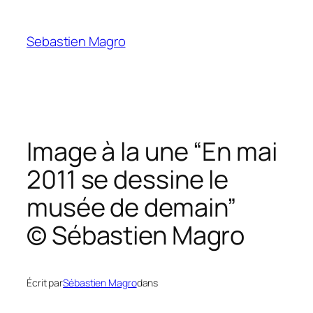
Skip
to
Sebastien Magro
content
Image à la une “En mai
2011 se dessine le
musée de demain”
© Sébastien Magro
Écrit par
Sébastien Magro
dans