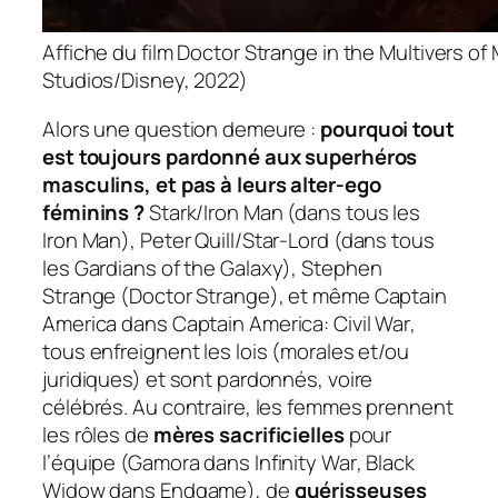
Affiche du film Doctor Strange in the Multivers o
Studios/Disney, 2022)
Alors une question demeure :
pourquoi tout
est toujours pardonné aux superhéros
masculins, et pas à leurs alter-ego
féminins ?
Stark/Iron Man (dans tous les
Iron Man
), Peter Quill/Star-Lord (dans tous
les
Gardians of the Galaxy
), Stephen
Strange (
Doctor Strange
), et même Captain
America dans
Captain America: Civil War
,
tous enfreignent les lois (morales et/ou
juridiques) et sont pardonnés, voire
célébrés. Au contraire, les femmes prennent
les rôles de
mères sacrificielles
pour
l’équipe (Gamora dans
Infinity War
, Black
Widow dans
Endgame
), de
guérisseuses