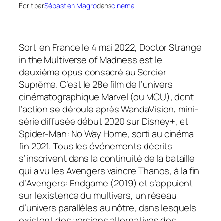
Écrit par
Sébastien Magro
dans
cinéma
Sorti en France le 4 mai 2022,
Doctor Strange
in the Multiverse of Madness
est le
deuxième opus consacré au Sorcier
Suprême. C’est le 28e film de l’univers
cinématographique Marvel (ou MCU), dont
l’action se déroule après
WandaVision
, mini-
série diffusée début 2020 sur Disney+, et
Spider-Man: No Way Home
, sorti au cinéma
fin 2021. Tous les événements décrits
s’inscrivent dans la continuité de la bataille
qui a vu les Avengers vaincre Thanos, à la fin
d’
Avengers: Endgame
(2019) et s’appuient
sur l’existence du multivers, un réseau
d’univers parallèles au nôtre, dans lesquels
existent des versions alternatives des