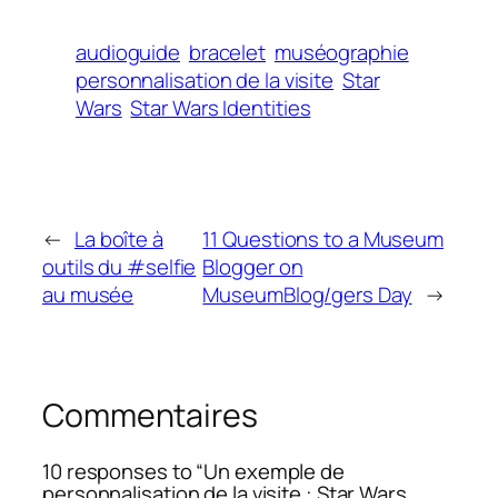
audioguide
bracelet
muséographie
personnalisation de la visite
Star
Wars
Star Wars Identities
←
La boîte à
11 Questions to a Museum
outils du #selfie
Blogger on
au musée
MuseumBlog/gers Day
→
Commentaires
10 responses to “Un exemple de
personnalisation de la visite : Star Wars