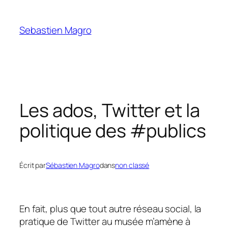
Skip
to
Sebastien Magro
content
Les ados, Twitter et la
politique des #publics
Écrit par
Sébastien Magro
dans
non classé
En fait, plus que tout autre réseau social, la
pratique de Twitter au musée m’amène à