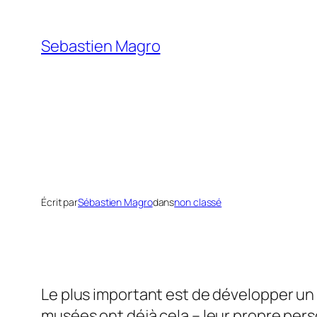
Skip
to
Sebastien Magro
content
Écrit par
Sébastien Magro
dans
non classé
Le plus important est de développer un 
musées ont déjà cela – leur propre pers