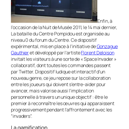
Enfin, à
l’occasion de la Nuit de Musée 2011, le 14 mai dernier,
La bataille du Centre Pompidou
est organisée au
niveau 0 du forum du Centre. Ce dispositif
expérimental, mis en place à l’initiative de
Gonzague
Gauthier
et développé par l’artiste
Florent Deloison
invitait les visiteurs à une sorte de « Space Invader »
collaboratif, dont toutes les commandes passent
par Twitter. Dispositif ludique et interactif d’un
nouveau genre, ce jeu repose sur la collaboration
entre les joueurs qui doivent s’entre-aider pour
avancer, mais valorise aussi l’implication
personnelle à travers un unique objectif : être le
premier à reconnaître les œuvres qui apparaissent
progressivement pendant l’affrontement avec les
“invaders”.
La gamification