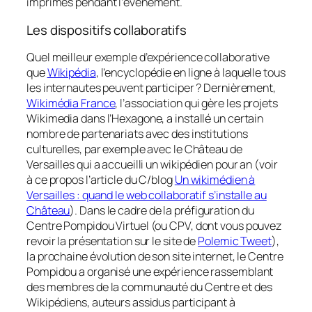
imprimés pendant l’événement.
Les dispositifs collaboratifs
Quel meilleur exemple d’expérience collaborative
que
Wikipédia
, l’encyclopédie en ligne à laquelle tous
les internautes peuvent participer ? Dernièrement,
Wikimédia France
, l’association qui gère les projets
Wikimedia dans l’Hexagone, a installé un certain
nombre de partenariats avec des institutions
culturelles, par exemple avec le Château de
Versailles qui a accueilli un wikipédien pour an (voir
à ce propos l’article du C/blog
Un wikimédien à
Versailles : quand le web collaboratif s’installe au
Château
). Dans le cadre de la préfiguration du
Centre Pompidou Virtuel (ou CPV, dont vous pouvez
revoir la présentation sur le site de
Polemic Tweet
),
la prochaine évolution de son site internet, le Centre
Pompidou a organisé une expérience rassemblant
des membres de la communauté du Centre et des
Wikipédiens, auteurs assidus participant à