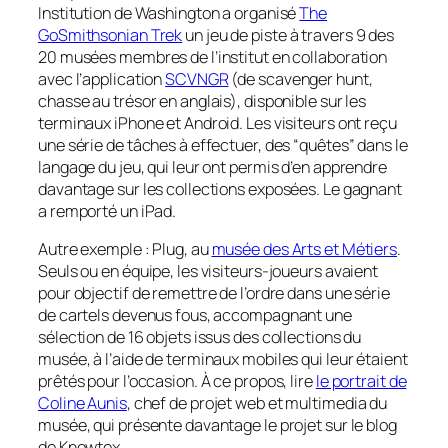
Institution de Washington a organisé
The
GoSmithsonian Trek
un jeu de piste à travers 9 des
20 musées membres de l’institut en collaboration
avec l’application
SCVNGR
(de
scavenger hunt
,
chasse au trésor en anglais), disponible sur les
terminaux iPhone et Android. Les visiteurs ont reçu
une série de tâches à effectuer, des “quêtes” dans le
langage du jeu, qui leur ont permis d’en apprendre
davantage sur les collections exposées. Le gagnant
a remporté un iPad.
Autre exemple : Plug, au
musée des Arts et Métiers
.
Seuls ou en équipe, les visiteurs-joueurs avaient
pour objectif de remettre de l’ordre dans une série
de cartels devenus fous, accompagnant une
sélection de 16 objets issus des collections du
musée, à l’aide de terminaux mobiles qui leur étaient
prêtés pour l’occasion. À ce propos, lire
le portrait de
Coline Aunis
, chef de projet web et multimedia du
musée, qui présente davantage le projet sur le blog
de Knowtex.