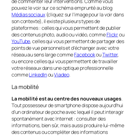
de commenter leur interventions. Comme vous
pouvez le voir sur ce schéma emprunté au blog
Médias sociaux
(cliquez sur l’image pour la voir dans
son contexte), il existe plusieurs types de
plateformes : celles qui vous permettent de publier
des contenus photo, audio ou vidéo, comme
Flickr
ou
YouTube
, celles qui vous permettent de partager des
points de vue personnels et d’échanger avec votre
réseau au sens large comme
Facebook
ou
Twitter
,
ou encore celles qui vous permettent de travailler
votre réseaux dans une optique professionnelle
comme
LinkedIn
ou
Viadeo
.
La mobilité
La mobilité est au centre des nouveaux usages
.
Tout possesseur de smartphone dispose aujourd’hui
d’un ordinateur de poche avec lequel il peut interagir
spontanément avec Internet : consulter des
informations, bien sûr, mais aussi produire lui-même
des contenus ou compléter des informations