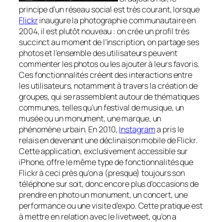
principe d’un réseau social est très courant, lorsque
Flickr
inaugure la photographie communautaire en
2004, il est plutôt nouveau : on crée un profil très
succinct au moment de l’inscription, on partage ses
photos et l’ensemble des utilisateurs peuvent
commenter les photos ou les ajouter à leurs favoris.
Ces fonctionnalités créent des interactions entre
les utilisateurs, notamment à travers la création de
groupes, qui se rassemblent autour de thématiques
communes, telles qu’un festival de musique, un
musée ou un monument, une marque, un
phénomène urbain. En 2010,
Instagram
a pris le
relais en devenant une déclinaison mobile de Flickr.
Cette application, exclusivement accessible sur
iPhone, offre le même type de fonctionnalités que
Flickr à ceci près qu’on a (presque) toujours son
téléphone sur soit, donc encore plus d’occasions de
prendre en photo un monument, un concert, une
performance ou une visite d’expo. Cette pratique est
à mettre en relation avec le livetweet, qu’on a