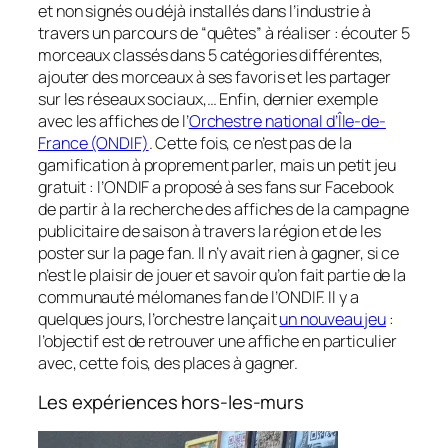
et non signés ou déjà installés dans l’industrie à
travers un parcours de “quêtes” à réaliser : écouter 5
morceaux classés dans 5 catégories différentes,
ajouter des morceaux à ses favoris et les partager
sur les réseaux sociaux,… Enfin, dernier exemple
avec les affiches de l’
Orchestre national d’Île-de-
France (ONDIF)
. Cette fois, ce n’est pas de la
gamification à proprement parler, mais un petit jeu
gratuit : l’ONDIF a proposé à ses fans sur Facebook
de partir à la recherche des affiches de la campagne
publicitaire de saison à travers la région et de les
poster sur la page fan. Il n’y avait rien à gagner, si ce
n’est le plaisir de jouer et savoir qu’on fait partie de la
communauté mélomanes fan de l’ONDIF. Il y a
quelques jours, l’orchestre lançait
un nouveau jeu
:
l’objectif est de retrouver une affiche en particulier
avec, cette fois, des places à gagner.
Les expériences hors-les-murs