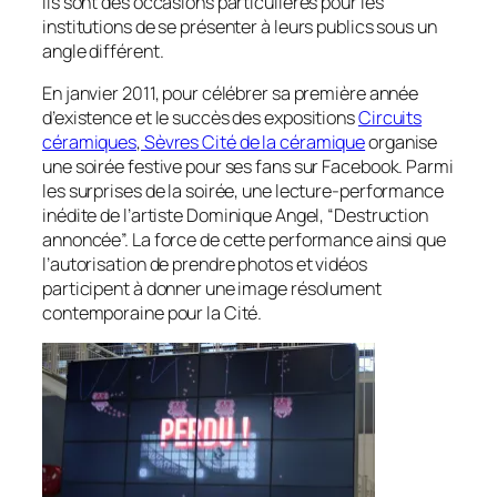
ils sont des occasions particulières pour les
institutions de se présenter à leurs publics sous un
angle différent.
En janvier 2011, pour célébrer sa première année
d’existence et le succès des expositions
Circuits
céramiques
,
Sèvres Cité de la céramique
organise
une soirée festive pour ses fans sur Facebook. Parmi
les surprises de la soirée, une lecture-performance
inédite de l’artiste Dominique Angel, “Destruction
annoncée”. La force de cette performance ainsi que
l’autorisation de prendre photos et vidéos
participent à donner une image résolument
contemporaine pour la Cité.