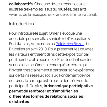
collaboratifs
. Chacune de ces tendances est
illustrée d’exemples issus du musées, des arts
vivants, de la musique, en France et à l’international.
Introduction
Pour introduire le sujet, Omer a évoqué une
anecdote personnelle : sa visite de l’exposition «
Frida Kahlo y su mundo » au
Palais des Bozar
de
Bruxelles en avril 2010. Pour préserver les œuvres,
les visiteurs entraient dans cette exposition par
petit nombre et à heure fixe. En attendant son tour
sur une chaise, Omer a remarqué un écran qui
l’invitait très clairement à partager son expérience
sur certains réseaux sociaux. Fondement de nos
cultures, le partage est la porte d’entrée vers le
participatif. De plus,
la dynamique participative
permet de renforcer et d’amplifier les
différentes formes de relations sociales
existantes
.