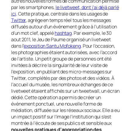
autres nouvelles formes de communication permise
par les smartphones,
le livetweet, dont j’ai déjà parlé
ici
. Cette pratique, centrale dans les usages de
Twitter
, agrège en temps réel tous les messages
diffusés autour d’un événement grâce à l’utilisation
d’un mot clef, appelé
hashtag
. Par exemple, le 30
aout 2011, le Jeu de Paume organisé un livetweet
dans l’
exposition Santu Mofokeng
. Pour l’occasion,
les photographies étaient autorisées, avec l’accord
de l’artiste. Un petit groupe de personnes ont été
invitées à décrire la singularité de leur visite de
l’exposition, en publiant des micro-messages sur
Twitter, complétés par des photos et des vidéos. À
l’accueil du musée, les nombreux échanges de ce
livetweet étaient affichés sur un tweetwall, un écran
dédié. Cette opération a permis de créer un
événement ponctuel, une nouvelle forme de
médiation, diffusée sur les réseaux sociaux. Elle a eu
un impact positif sur l’image l’institution qui s’est
montrée à l’écoute de ses publics et sensible aux
nouvelles pratiques d’appropriation des