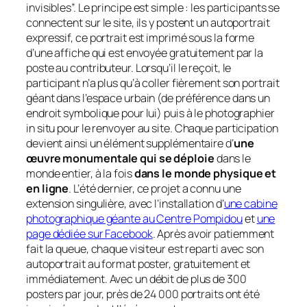
invisibles”. Le principe est simple : les participants se
connectent sur le site, ils y postent un autoportrait
expressif, ce portrait est imprimé sous la forme
d’une affiche qui est envoyée gratuitement par la
poste au contributeur. Lorsqu’il le reçoit, le
participant n’a plus qu’à coller fièrement son portrait
géant dans l’espace urbain (de préférence dans un
endroit symbolique pour lui) puis à le photographier
in situ
pour le renvoyer au site. Chaque participation
devient ainsi un élément supplémentaire d’
une
œuvre monumentale qui se déploie
dans le
monde entier, à la fois
dans le monde physique et
en ligne
. L’été dernier, ce projet a connu une
extension singulière, avec l’installation d’
une cabine
photographique géante au Centre Pompidou
et
une
page dédiée sur Facebook
. Après avoir patiemment
fait la queue, chaque visiteur est reparti avec son
autoportrait au format poster, gratuitement et
immédiatement. Avec un débit de plus de 300
posters par jour, près de 24 000 portraits ont été