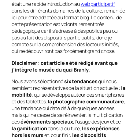
était une rapide introduction au
web participatif
dans les différents domaines de la culture, remaniée
ici pour être adaptée au format blog. Le contenu de
cette présentation est volontairement très
pédagogique car il s’adresse à des publics peu ou
pas au fait des dispositifs participatifs, donc je
compte sur la compréhension des lecteurs initiés,
qui ne découvriront pas forcément grand chose.
Disclaimer : cet article a été rédigé avant que
j’intègre le musée du quai Branly.
Nous avons sélectionné
six tendances
qui nous
semblent représentatives de la situation actuelle :
la
mobilité
, qui se développe autour des smartphones
et des tablettes,
la photographie communautaire
,
une tendance qui date déjà de quelques années
mais qui ne cesse de se réinventer, la multiplication
des
événements spéciaux
, l’usage des jeux et de
la gamification
dans la culture,
les expériences
hors les murs
et, pour finir,
les dispositifs