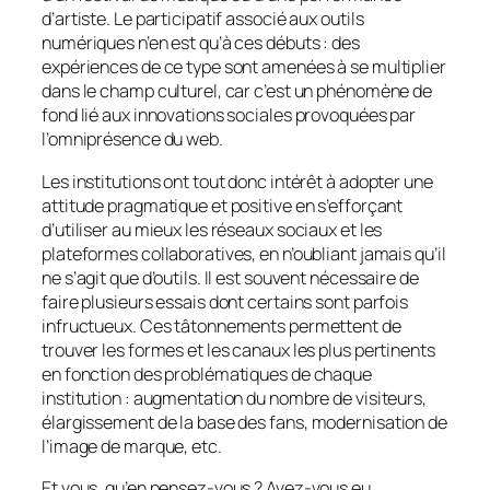
d’artiste. Le participatif associé aux outils
numériques n’en est qu’à ces débuts : des
expériences de ce type sont amenées à se multiplier
dans le champ culturel, car c’est un phénomène de
fond lié aux innovations sociales provoquées par
l’omniprésence du web.
Les institutions ont tout donc intérêt à adopter une
attitude pragmatique et positive en s’efforçant
d’utiliser au mieux les réseaux sociaux et les
plateformes collaboratives, en n’oubliant jamais qu’il
ne s’agit que d’outils. Il est souvent nécessaire de
faire plusieurs essais dont certains sont parfois
infructueux. Ces tâtonnements permettent de
trouver les formes et les canaux les plus pertinents
en fonction des problématiques de chaque
institution : augmentation du nombre de visiteurs,
élargissement de la base des
fans
, modernisation de
l’image de marque, etc.
Et vous, qu’en pensez-vous ? Avez-vous eu