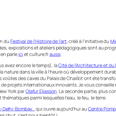
on du
Festival de l’Histoire de l’art
, créé à l’initiative du
Mi
ndes, expositions et ateliers pédagogiques sont au prog
en parle
ici
et culture.fr
aussi
.
us avez encore le temps), la
Cité de l’Architecture et du
 la nature dans la ville à l’heure où développement dur
s voûtes des caves du Palais de Chaillot ont été transfo
n de projets internationaux innovants. Je vous conseill
 New York par
Olafur Eliasson
. La seconde partie, plus con
hématiques parmi lesquelles l’eau, le feu, le terre.
s-Delhi-Bombay…
qui ouvre aujourd’hui au
Centre Pomp
ais chut, c’est pour bientôt !