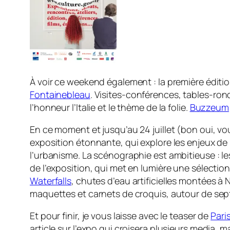
À voir ce weekend également : la première éditi
Fontainebleau
. Visites-conférences, tables-ro
l’honneur l’Italie et le thème de la folie.
Buzzeum
En ce moment et jusqu’au 24 juillet (bon oui, vo
exposition étonnante, qui explore les enjeux de
l’urbanisme. La scénographie est ambitieuse : le
de l’exposition, qui met en lumière une sélectio
Waterfalls
, chutes d’eau artificielles montées à
maquettes et carnets de croquis, autour de sept t
Et pour finir, je vous laisse avec le teaser de
Pari
article sur l’expo qui croisera plusieurs media, m