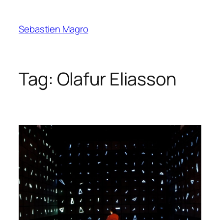
Skip
to
Sebastien Magro
content
Tag:
Olafur Eliasson