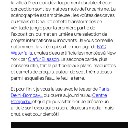
la ville à l’heure où développement durable et éco-
conception sont les maîtres mots de l’urbanisme. La
scénographie est ambitieuse : les voûtes des caves
du Palais de Chaillot ont été transformées en
véritable jungle pour la première partie de
l’exposition, qui met en lumière une sélection de
projets internationaux innovants. Je vous conseille
notamment la vidéo qui suit le montage de
NYC
Waterfalls
, chutes d’eau artificielles montées à New
York par
Olafur Eliasson
. La seconde partie, plus
consensuelle, fait la part belle aux plans, maquettes
et carnets de croquis, autour de sept thématiques
parmi lesquelles l’eau, le feu, le terre.
Et pour finir, je vous laisse avec le teaser de
Paris-
Delhi-Bombay…
qui ouvre aujourd’hui au
Centre
Pompidou
et que j’ai pu visiter hier. Je prépare un
article sur l’expo qui croisera plusieurs media, mais
chut, c’est pour bientôt !