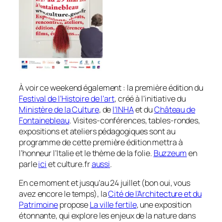
À voir ce weekend également : la première édition du
Festival de l’Histoire de l’art
, créé à l’initiative du
Ministère de la Culture
, de
l’INHA
et du
Château de
Fontainebleau
. Visites-conférences, tables-rondes,
expositions et ateliers pédagogiques sont au
programme de cette première édition mettra à
l’honneur l’Italie et le thème de la folie.
Buzzeum
en
parle
ici
et culture.fr
aussi
.
En ce moment et jusqu’au 24 juillet (bon oui, vous
avez encore le temps), la
Cité de l’Architecture et du
Patrimoine
propose
La ville fertile
, une exposition
étonnante, qui explore les enjeux de la nature dans