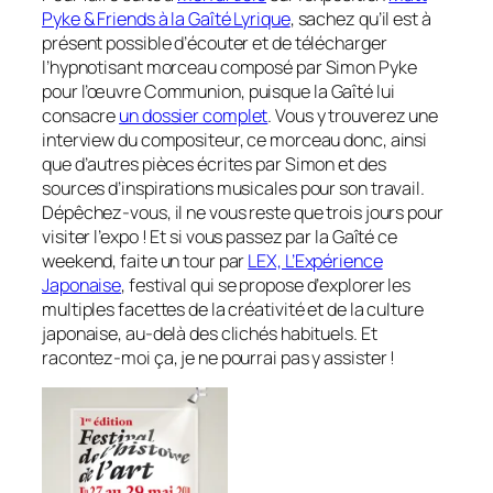
Pyke & Friends à la Gaîté Lyrique
, sachez qu’il est à
présent possible d’écouter et de télécharger
l’hypnotisant morceau composé par Simon Pyke
pour l’œuvre
Communion
, puisque la Gaîté lui
consacre
un dossier complet
. Vous y trouverez une
interview du compositeur, ce morceau donc, ainsi
que d’autres pièces écrites par Simon et des
sources d’inspirations musicales pour son travail.
Dépêchez-vous, il ne vous reste que trois jours pour
visiter l’expo ! Et si vous passez par la Gaîté ce
weekend, faite un tour par
LEX, L’Expérience
Japonaise
, festival qui se propose d’
explorer les
multiples facettes de la créativité et de la culture
japonaise, au-delà des clichés habituels
. Et
racontez-moi ça, je ne pourrai pas y assister !