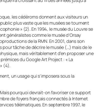
ique ira croissant au fil des années jusqu’à
époque, les cédéroms donnent aux visiteurs un
n public plus vaste que les musées se tournent
ancophonie »
(2). En 1994, le musée du Louvre se
soient généralistes comme le musée d’Orsay
oproductions de la RMN. En 2001, dans son
 pour tâche de décrire le musée (…) mais de le
t physique, mais véritablement d’en proposer une
 prémices du Google Art Project :
« La
 »
(4).
iment, un usage qui s’imposera sous la
 Mais pourquoi devrait-on favoriser ce support
ombre de foyers français connectés à Internet
services télématiques. En septembre 1997, le