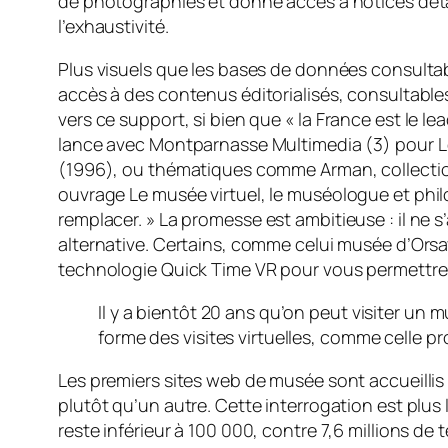
de photographies et donne accès à notices détai
l’exhaustivité.
Plus visuels que les bases de données consultab
accès à des contenus éditorialisés, consultable
vers ce support, si bien que
« la France est le 
lance avec Montparnasse Multimedia (3) pour
L
(1996), ou thématiques comme
Arman, collecti
ouvrage
Le musée virtuel
, le muséologue et phi
remplacer. »
La promesse est ambitieuse : il ne s
alternative. Certains, comme celui musée d’Ors
technologie Quick Time VR pour vous permettre 
Il y a bientôt 20 ans qu’on peut visiter u
forme des visites virtuelles, comme celle 
Les premiers sites web de musée sont accueillis
plutôt qu’un autre. Cette interrogation est plus
reste inférieur à 100 000, contre 7,6 millions d