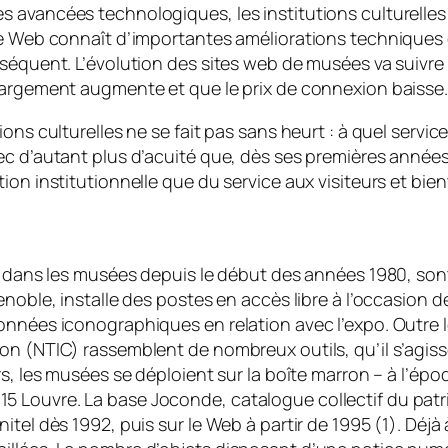
 avancées technologiques, les institutions culturelles
 le Web connaît d’importantes améliorations technique
nséquent. L’évolution des sites web de musées va suivr
hargement augmente et que le prix de connexion baisse.
ons culturelles ne se fait pas sans heurt : à quel servic
ec d’autant plus d’acuité que, dès ses premières année
ion institutionnelle que du service aux visiteurs et bien
ts dans les musées depuis le début des années 1980, so
noble, installe des postes en accès libre à l’occasion d
onnées iconographiques en relation avec l’expo. Outre l
on (NTIC) rassemblent de nombreux outils, qu’il s’agis
s, les musées se déploient sur la boîte marron – à l’épo
Louvre. La base Joconde, catalogue collectif du patrim
tel dès 1992, puis sur le Web à partir de 1995 (1). Déjà