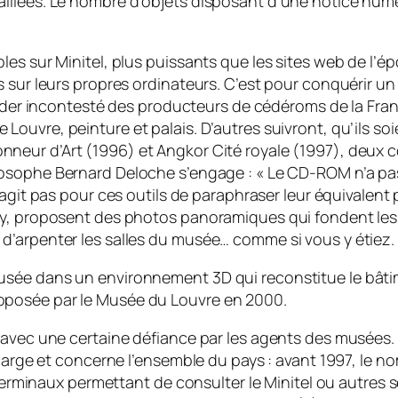
llées. Le nombre d’objets disposant d’une notice numér
les sur Minitel, plus puissants que les sites web de l’
s sur leurs propres ordinateurs. C’est pour conquérir u
leader incontesté des producteurs de cédéroms de la Fr
e Louvre, peinture et palais
. D’autres suivront, qu’ils 
onneur d’Art
(1996) et
Angkor Cité royale
(1997), deux c
losophe Bernard Deloche s’engage :
« Le CD-ROM n’a pas
’agit pas pour ces outils de paraphraser leur équivalen
ay, proposent des photos panoramiques qui fondent les
d’arpenter les salles du musée… comme si vous y étiez.
n musée dans un environnement 3D qui reconstitue le bât
proposée par le Musée du Louvre en 2000.
 avec une certaine défiance par les agents des musées.
 large et concerne l’ensemble du pays : avant 1997, le n
e terminaux permettant de consulter le Minitel ou autres 