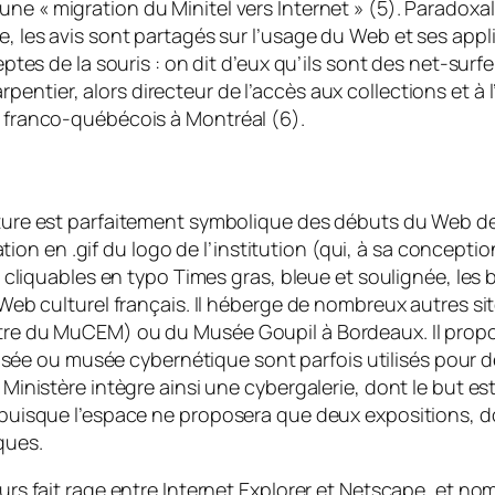
t une
« migration du Minitel vers Internet »
(5). Paradoxal
e, les avis sont partagés sur l’usage du Web et ses appl
deptes de la souris : on dit d’eux qu’ils sont des net-su
rpentier, alors directeur de l’accès aux collections et 
e franco-québécois à Montréal (6).
ulture est parfaitement symbolique des débuts du Web d
n en .gif du logo de l’institution (qui, à sa conceptio
ns cliquables en typo Times gras, bleue et soulignée, les b
du Web culturel français. Il héberge de nombreux autres
être du MuCEM) ou du Musée Goupil à Bordeaux. Il propo
sée
ou
musée cybernétique
sont parfois utilisés pour d
u Ministère intègre ainsi une
cybergalerie
, dont le but e
t, puisque l’espace ne proposera que deux expositions, 
ques.
eurs fait rage entre Internet Explorer et Netscape, et n