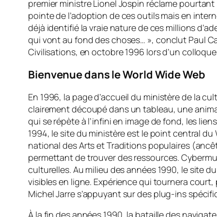
premier ministre Lionel Jospin réclame pourtan
pointe de l’adoption de ces outils mais en intern
déjà identifié la vraie nature de ces millions d’a
qui vont au fond des choses… »,
conclut Paul Ca
Civilisations, en octobre 1996 lors d’un colloqu
Bienvenue dans le World Wide Web
En 1996, la page d’accueil du ministère de la c
clairement découpé dans un tableau, une animatio
qui se répète à l’infini en image de fond, les lie
1994, le site du ministère est le point central 
national des Arts et Traditions populaires (anc
permettant de trouver des ressources.
Cybermu
culturelles. Au milieu des années 1990, le site d
visibles en ligne. Expérience qui tournera cour
Michel Jarre s’appuyant sur des plug-ins spécifi
À la fin des années 1990, la bataille des navigat