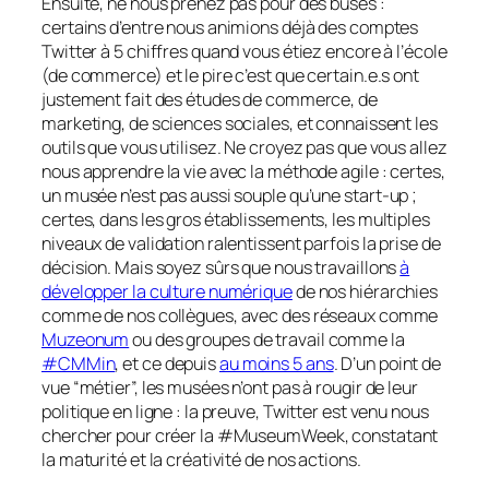
Ensuite, ne nous prenez pas pour des buses :
certains d’entre nous animions déjà des comptes
Twitter à 5 chiffres quand vous étiez encore à l’école
(de commerce) et le pire c’est que certain.e.s ont
justement fait des études de commerce, de
marketing, de sciences sociales, et connaissent les
outils que vous utilisez. Ne croyez pas que vous allez
nous apprendre la vie avec la méthode
agile
: certes,
un musée n’est pas aussi souple qu’une
start-up
;
certes, dans les gros établissements, les multiples
niveaux de validation ralentissent parfois la prise de
décision. Mais soyez sûrs que nous travaillons
à
développer la culture numérique
de nos hiérarchies
comme de nos collègues, avec des réseaux comme
Muzeonum
ou des groupes de travail comme la
#CMMin
, et ce depuis
au moins 5 ans
. D’un point de
vue “métier”, les musées n’ont pas à rougir de leur
politique en ligne : la preuve, Twitter est venu nous
chercher pour créer la #MuseumWeek, constatant
la maturité et la créativité de nos actions.