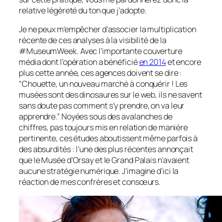
relative légèreté du ton que j’adopte.
Je ne peux m’empêcher d’associer la multiplication
récente de ces analyses à la visibilité de la
#MuseumWeek. Avec l’importante couverture
média dont l’opération a bénéficié
en 2014
et encore
plus cette année, ces agences doivent se dire :
“Chouette, un nouveau marché à conquérir ! Les
musées sont des dinosaures sur le web, ils ne savent
sans doute pas comment s’y prendre, on va leur
apprendre.” Noyées sous des avalanches de
chiffres, pas toujours mis en relation de manière
pertinente, ces études aboutissent même parfois à
des absurdités : l’une des plus récentes annonçait
que le Musée d’Orsay et le Grand Palais n’avaient
aucune stratégie numérique. J’imagine d’ici la
réaction de mes confrères et consœurs.