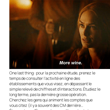
One last thing
: pour la prochaine étude, prenez le
temps de consulter l’activité en ligne des
établissements que vous visez, en dépassant le
simple relevé de chiffres et d’interactions. Étudiez le
long terme, pas la dernière grosse opération.
Cherchez les gens qui animent les comptes que
vous citez (il y a souvent des CM derrière…