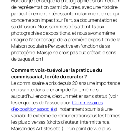
Bureau/ je pense que la photographie est un médium
de représentation parmi d’autres, avec une histoire
particulièrement intéressante notamment en ce qui
concerne son impact sur l’art, sa documentation et
sa diffusion. Nous sommes très attentifs aux
photographies d’expositions, et nous avons même
imaginé l’accrochage de la première exposition de la
Maison populaire
Perspective
en fonction de sa
photogénie. Mais je ne crois pas que c’était le sens
de ta question !
Comment vois-tu évoluer la pratique du
commissariat, le rôle du curator ?
Le commissaire a pris depuis 20 ans une importance
croissante dans le champ de l’art, même si
aujourd’hui encore, c’est un métier sans statut (voir
les enquêtes de l’association
Commissaires
d’exposition associés
), notamment soumis à une
variabilité extrême de rémunération sous les formes
les plus diverses (droits d’auteur, intermittence,
Maison des Artistes etc.). D’un point de vue plus