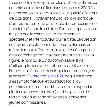
théorique, le rôle de plus en plus visible et affirmé du
commissaire a donné lieu dans les années 2000 à la
revendication chez certains de leur qualité d’”auteur
d’expositions” (notamment Eric Troncy) alors que
d’autres mettent en avant le rôle d’intermédiaire, de
“médiateur” entre le public et l’artiste. Je pense pour
ma part que le commissaire est le premier
spectateur et interlocuteur d’un artiste. La question
du travail collectif permettait pour le Bureau/, en
même temps d’affirmer un travail de scénographie
et d’accrochage fort, mais sans mettre en avant la
figure, le nom ou le CV du commissaire. Il y a
d’ailleurs plusieurs collectifs qui se sont créés en
France et à l’étranger depuis quelques années (voir
le dossier
“Curatoring” dans 02
), ce qui est à mon
avis symptomatique, et du statut social du
commissaire (il est très difficile, du moins pendant
plusieurs années, d’en vivre) et de la position de
retrait individuel et de réflexion collective des
jeunes commissaires.