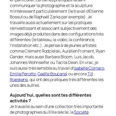
communiquer la photographie et la sculpture
m’intéressent particulièrement (le travail d’Etienne
Bossut ou de Raphaël Zarka par exemple). Je
travaille aussi actuellement sur les pratiques
réinvestissant et associant subjectivement des
images déjà produites dans des configurations très
différentes (le tableau, la vidéo, la conférence,
l’installation etc.). Je pense à de jeunes artistes
comme Clément Rodzielski, Aurélien Froment, Ryan
Gander, mais aussi Barbara Bloom, Luis Jacob,
Johannes Wohnseifer ou Tacita Dean. En vrac, je
suis aussi très sensible au travail d’
Isabelle Cornaro
,
Emilie Perotto
,
Gaëlle Boucand
, ou encore
Till
Roeskens
, qui ont des pratiques très différentes les
unes des autres.
Aujourd’hui, quelles sont tes différentes
activités ?
Je travaille au sein d’une collection très importante
de photographies du XIXe siècle, la
Société