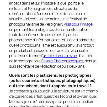
impact dans et sur l’histoire, à quel point elle
reflétait et témoignait des structures de
représentation d’une société et de sa culture
visuelle. J’ai écrit un mémoire sur le festival de
photojournalisme de Perpignan,
Visa pour l’Image
,
en pointant les ambiguités d’une manifestation
toute tournée vers le passé héroïque de la
photographie d’information et refusant d’admettre
que le photojournalisme est aujourd’hui avant tout
un produit esthétique et culturel. Je l’ai ensuite
publié sous forme d’
article dans la revue
d’histoire
de la photographie
Études Photographiques
, dont je
suis secrétaire de rédaction depuis deux ans.
Quels sont les plasticiens, les photographes
(ou les courants artistiques, photographiques)
qui te touchent, dont tu apprécies le travail ?
Je constate qu’aujourd’hui la sculpture est un champ
d’expériences artistiques très fécond et dynamique.
Même si je ne m’intéresse pas a priori à un médium
en particulier, certaines pratiques faisant