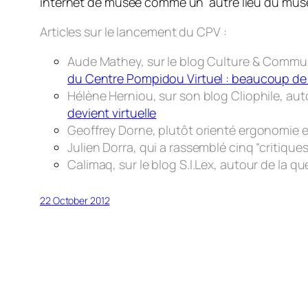
internet de musée comme un autre
lieu
du musée
Articles sur le lancement du CPV :
Aude Mathey, sur le blog Culture & Commun
du Centre Pompidou Virtuel : beaucoup de b
Hélène Herniou, sur son blog Cliophile, au
devient virtuelle
Geoffrey Dorne, plutôt orienté ergonomie e
Julien Dorra, qui a rassemblé cinq “critiqu
Calimaq, sur le blog S.I.Lex, autour de la q
22 October 2012