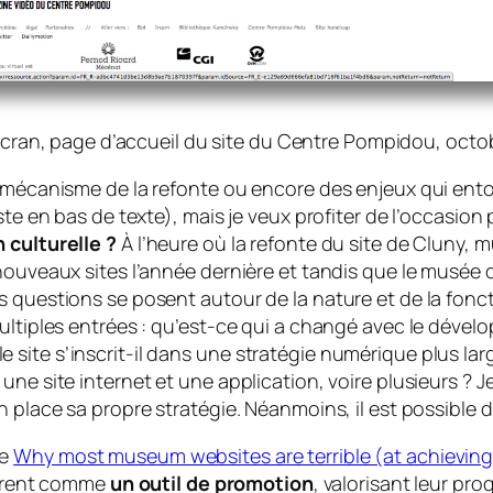
cran, page d’accueil du site du Centre Pompidou, octo
mécanisme de la refonte ou encore des enjeux qui entoure
ste en bas de texte), mais je veux profiter de l’occasion
n culturelle ?
À l’heure où la refonte du site de Cluny,
ouveaux sites l’année dernière et tandis que le musée du 
 questions se posent autour de la nature et de la fonct
multiples entrées : qu’est-ce qui a changé avec le déve
site s’inscrit-il dans une stratégie numérique plus lar
une site internet et une application, voire plusieurs ? 
en place sa propre stratégie. Néanmoins, il est possible
le
Why most museum websites are terrible (at achieving
idèrent comme
un outil de promotion
, valorisant leur p