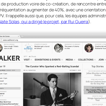
e production voire de co-création, de rencontre entre l’
 fréquentation augmenter de 40%, avec une orientation 
V. Il rappelle aussi que, pour cela, les équipes administ
te Solas, qui a dirigé le projet, par Rui Guerra
).