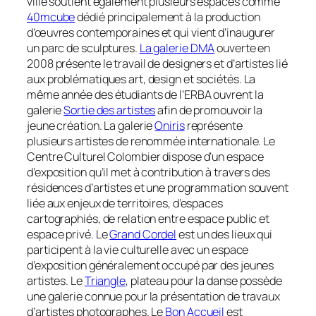
ville soutient également plusieurs espaces comme
40mcube
dédié principalement à la production
d’œuvres contemporaines et qui vient d’inaugurer
un parc de sculptures.
La galerie DMA
ouverte en
2008 présente le travail de designers et d’artistes lié
aux problématiques art, design et sociétés. La
même année des étudiants de l’ERBA ouvrent la
galerie
Sortie des artistes
afin de promouvoir la
jeune création. La galerie
Oniris
représente
plusieurs artistes de renommée internationale. Le
Centre Culturel Colombier dispose d’un espace
d’exposition qu’il met à contribution à travers des
résidences d’artistes et une programmation souvent
liée aux enjeux de territoires, d’espaces
cartographiés, de relation entre espace public et
espace privé. Le
Grand Cordel
est un des lieux qui
participent à la vie culturelle avec un espace
d’exposition généralement occupé par des jeunes
artistes. Le
Triangle
, plateau pour la danse possède
une galerie connue pour la présentation de travaux
d’artistes photographes. Le
Bon Accueil
est