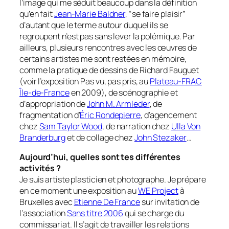
l’image qui me séduit beaucoup dans la définition
qu’en fait
Jean-Marie Baldner
, “se faire plaisir”
d’autant que le terme autour duquel ils se
regroupent n’est pas sans lever la polémique. Par
ailleurs, plusieurs rencontres avec les œuvres de
certains artistes me sont restées en mémoire,
comme la pratique de dessins de Richard Fauguet
(voir l’exposition
Pas vu, pas pris
, au
Plateau-FRAC
Île-de-France
en 2009), de scénographie et
d’appropriation de
John M. Armleder
, de
fragmentation d’
Éric Rondepierre
, d’agencement
chez
Sam Taylor Wood
, de narration chez
Ulla Von
Branderburg
et de collage chez
John Stezaker
…
Aujourd’hui, quelles sont tes différentes
activités ?
Je suis artiste plasticien et photographe. Je prépare
en ce moment une exposition au
WE Project
à
Bruxelles avec
Etienne De France
sur invitation de
l’association
Sans titre 2006
qui se charge du
commissariat. Il s’agit de travailler les relations