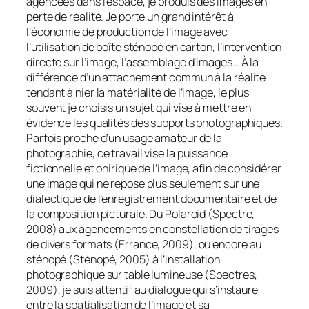
agencées dans l’espace, je produis des images en
perte de réalité. Je porte un grand intérêt à
l’économie de production de l’image avec
l’utilisation de boîte sténopé en carton, l’intervention
directe sur l’image, l’assemblage d’images… À la
différence d’un attachement commun à la réalité
tendant à nier la matérialité de l’image, le plus
souvent je choisis un sujet qui vise à mettre en
évidence les qualités des supports photographiques.
Parfois proche d’un usage amateur de la
photographie, ce travail vise la puissance
fictionnelle et onirique de l’image, afin de considérer
une image qui ne repose plus seulement sur une
dialectique de l’enregistrement documentaire et de
la composition picturale. Du Polaroid (
Spectre
,
2008) aux agencements en constellation de tirages
de divers formats (
Errance
, 2009), ou encore au
sténopé (
Sténopé
, 2005) à l’installation
photographique sur table lumineuse (
Spectres
,
2009), je suis attentif au dialogue qui s’instaure
entre la spatialisation de l’image et sa