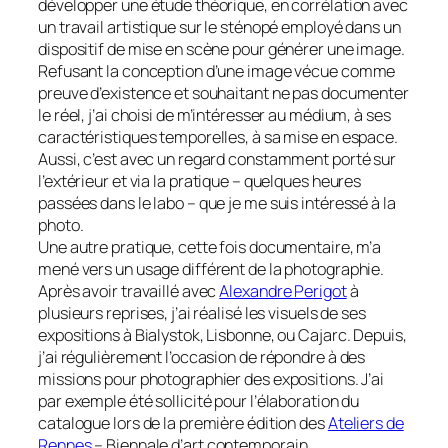
développer une étude théorique, en corrélation avec
un travail artistique sur le sténopé employé dans un
dispositif de mise en scène pour générer une image.
Refusant la conception d’une image vécue comme
preuve d’existence et souhaitant ne pas documenter
le réel, j’ai choisi de m’intéresser au médium, à ses
caractéristiques temporelles, à sa mise en espace.
Aussi, c’est avec un regard constamment porté sur
l’extérieur et via la pratique – quelques heures
passées dans le labo – que je me suis intéressé à la
photo.
Une autre pratique, cette fois documentaire, m’a
mené vers un usage différent de la photographie.
Après avoir travaillé avec
Alexandre Perigot
à
plusieurs reprises, j’ai réalisé les visuels de ses
expositions à Bialystok, Lisbonne, ou Cajarc. Depuis,
j’ai régulièrement l’occasion de répondre à des
missions pour photographier des expositions. J’ai
par exemple été sollicité pour l’élaboration du
catalogue lors de la première édition des
Ateliers de
Rennes
– Biennale d’art contemporain.