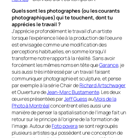
Quels sont les photographes (ou les courants
photographiques) qui te touchent, dont tu
apprécies le travail ?
J’apprécie profondément le travail d’un artiste
lorsque l’expérience liée à la production de l’oeuvre
est envisagée comme une modification des
perceptions habituelles, en somme lorsqu’il
transforme notre rapport à la réalité. Sans avoir
forcément les mêmes noms en tête que
Garance
, je
suis aussi très intéressé par un travail faisant
communiquer photographie et sculpture, et pense
par exemple à la série
Chair
de
Richard Artschwager
et
Ouverture
de
Jean-Marc Bustamente
. Les deux
œuvres présentées par
Jeff Guess
au
Mois de la
Photo à Montréal
concentrent elles aussi une
manière de penser la spatialisation de l’image fait un
retour sur le principe à l’origine de la formation de
l’image. Autour de
Foto povera
se sont regroupés
plusieurs artistes qui possèdent une conception de