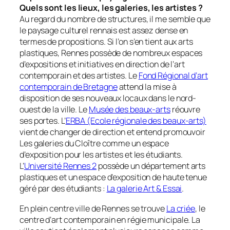
Quels sont les lieux, les galeries, les artistes ?
Au regard du nombre de structures, il me semble que
le paysage culturel rennais est assez dense en
termes de propositions. Si l’on s’en tient aux arts
plastiques, Rennes possède de nombreux espaces
d’expositions et initiatives en direction de l’art
contemporain et des artistes. Le
Fond Régional d’art
contemporain de Bretagne
attend la mise à
disposition de ses nouveaux locaux dans le nord-
ouest de la ville. Le
Musée des beaux-arts
réouvre
ses portes. L’
ERBA (Ecole régionale des beaux-arts)
vient de changer de direction et entend promouvoir
Les galeries du Cloître comme un espace
d’exposition pour les artistes et les étudiants.
L’
Université Rennes 2
possède un département arts
plastiques et un espace d’exposition de haute tenue
géré par des étudiants :
La galerie Art & Essai
.
En plein centre ville de Rennes se trouve
La criée
, le
centre d’art contemporain en régie municipale. La