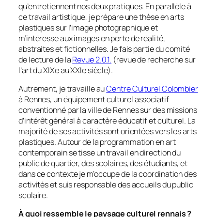
qu’entretiennent nos deux pratiques. En parallèle à
ce travail artistique, je prépare une thèse en arts
plastiques sur l’image photographique et
m’intéresse aux images en perte de réalité,
abstraites et fictionnelles. Je fais partie du comité
de lecture de la
Revue 2.0.1.
(revue de recherche sur
l’art du XIXe au XXIe siècle).
Autrement, je travaille au
Centre Culturel Colombier
à Rennes, un équipement culturel associatif
conventionné par la ville de Rennes sur des missions
d’intérêt général à caractère éducatif et culturel. La
majorité de ses activités sont orientées vers les arts
plastiques. Autour de la programmation en art
contemporain se tisse un travail en direction du
public de quartier, des scolaires, des étudiants, et
dans ce contexte je m’occupe de la coordination des
activités et suis responsable des accueils du public
scolaire.
À quoi ressemble le paysage culturel rennais ?