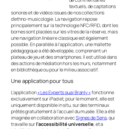
textuels, de captations
sonores et de vidéos issues de nos collections
d’ethno-musicologie. La navigation repose
principalement sur la technologie NFC/RFID, dont les
bornes sont placées sur les vitres de la réserve, mais
une navigation linéaire classique est également
possible. En parallèle à l’application, une mallette
pédagogique a été développée, comprenant un
plateau de jeu et des smartphones. Il est utilisé dans
des actions de médiation hors les murs, notamment
en bibliothèque ou pour le milieu associatif.
Une application pour tous
L’application
« Les Experts quai Branly »
fonctionne
exclusivement sur iPad et, pour le moment, elle est
uniquement disponible in situ, sur des terminaux
prêtés gratuitement à l’accueil du musée. Elle a été
imaginée en collaboration avec
Signes de Sens
, qui
travaille sur
l’accessibilité universelle
, et a