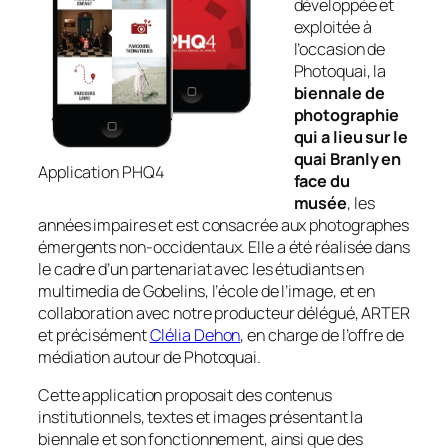
développée et
exploitée à
l’occasion de
Photoquai, la
biennale de
photographie
qui a lieu sur le
quai Branly en
Application PHQ4
face du
musée
, les
années impaires et est consacrée aux photographes
émergents non-occidentaux. Elle a été réalisée dans
le cadre d’un partenariat avec les étudiants en
multimedia de Gobelins, l’école de l’image, et en
collaboration avec notre producteur délégué, ARTER
et précisément
Clélia Dehon
, en charge de l’offre de
médiation autour de Photoquai.
Cette application proposait des contenus
institutionnels, textes et images présentant la
biennale et son fonctionnement, ainsi que des