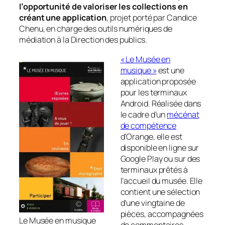
l’opportunité de valoriser les collections en
créant une application
, projet porté par Candice
Chenu, en charge des outils numériques de
médiation à la Direction des publics.
« Le Musée en
musique »
est une
application proposée
pour les terminaux
Android. Réalisée dans
le cadre d’un
mécénat
de compétence
d’Orange, elle est
disponible en ligne sur
Google Play ou sur des
terminaux prêtés à
l’accueil du musée. Elle
contient une sélection
d’une vingtaine de
pièces, accompagnées
Le Musée en musique
de commentaires